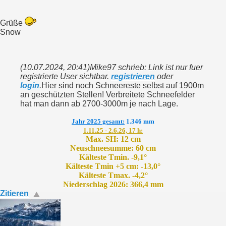
Grüße
Snow
(10.07.2024, 20:41)
Mike97 schrieb: Link ist nur fuer
registrierte User sichtbar.
registrieren
oder
login
.
Hier sind noch Schneereste selbst auf 1900m
an geschützten Stellen! Verbreitete Schneefelder
hat man dann ab 2700-3000m je nach Lage.
Jahr 2025 gesamt:
1.346 mm
1.11.25 - 2.6.26, 17 h:
Max. SH: 12 cm
Neuschneesumme: 60 cm
Kälteste Tmin. -9,1°
Kälteste Tmin +5 cm: -13,0°
Kälteste Tmax. -4,2°
Niederschlag 2026: 366,4 mm
Zitieren