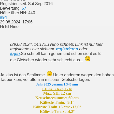
Registriert seit: Sat Sep 2016
Bewertung:
67
Höhe über NN: 440
#94
29.08.2024, 17:06
Hi El Nino
(29.08.2024, 14:17)
El Niño schrieb: Link ist nur fuer
registrierte User sichtbar.
registrieren
oder
login
.
So schnell kann gehen und schon sieht es für
die Gletscher wieder sehr schlecht aus...
Ja, das ist das Schlimme.
Unter anderem wegen den hohen
Taupunkten, vor allem in mittleren Gletscherlagen.
Jahr 2025 gesamt:
1.346 mm
1.11.25 - 2.6.26, 17 h:
Max. SH: 12 cm
Neuschneesumme: 60 cm
Kälteste Tmin. -9,1°
Kälteste Tmin +5 cm: -13,0°
Kälteste Tmax. -4,2°