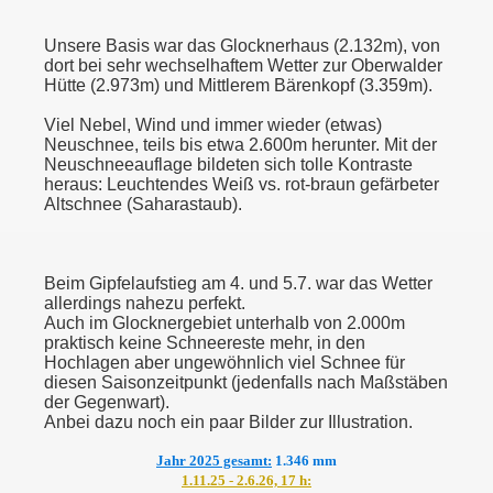
Unsere Basis war das Glocknerhaus (2.132m), von
dort bei sehr wechselhaftem Wetter zur Oberwalder
Hütte (2.973m) und Mittlerem Bärenkopf (3.359m).
Viel Nebel, Wind und immer wieder (etwas)
Neuschnee, teils bis etwa 2.600m herunter. Mit der
Neuschneeauflage bildeten sich tolle Kontraste
heraus: Leuchtendes Weiß vs. rot-braun gefärbeter
Altschnee (Saharastaub).
Beim Gipfelaufstieg am 4. und 5.7. war das Wetter
allerdings nahezu perfekt.
Auch im Glocknergebiet unterhalb von 2.000m
praktisch keine Schneereste mehr, in den
Hochlagen aber ungewöhnlich viel Schnee für
diesen Saisonzeitpunkt (jedenfalls nach Maßstäben
der Gegenwart).
Anbei dazu noch ein paar Bilder zur Illustration.
Jahr 2025 gesamt:
1.346 mm
1.11.25 - 2.6.26, 17 h: