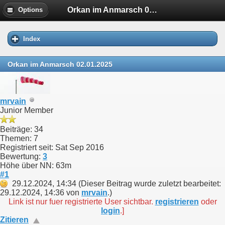
Orkan im Anmarsch 02.01.2025
Options
Index
Orkan im Anmarsch 02.01.2025
mrvain
Junior Member
Beiträge: 34
Themen: 7
Registriert seit: Sat Sep 2016
Bewertung:
3
Höhe über NN: 63m
#1
29.12.2024, 14:34
(Dieser Beitrag wurde zuletzt bearbeitet:
29.12.2024, 14:36 von
mrvain
.)
Link ist nur fuer registrierte User sichtbar.
registrieren
oder
login
.]
Zitieren